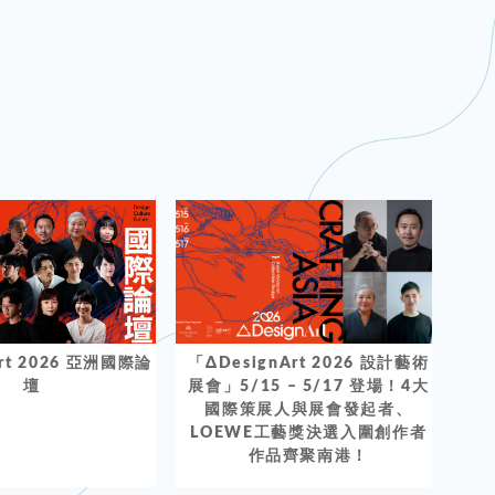
「ΔDesignArt 2026 設計藝術
Art 2026 亞洲國際論
展會」5/15 – 5/17 登場！4大
壇
國際策展人與展會發起者、
LOEWE工藝獎決選入圍創作者
作品齊聚南港！