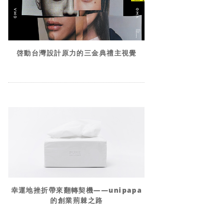
啓動台灣設計原力的三金典禮主視覺
幸運地挫折帶來翻轉契機——unipapa
的創業荊棘之路