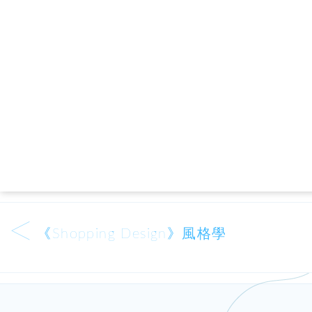
<
《Shopping Design》風格學