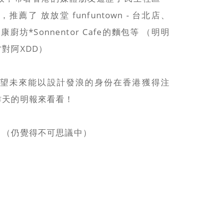
了 放放堂 funfuntown - 台北店、
道健康廚坊*Sonnentor Cafe的麵包等 （明明
對阿XDD）
望未來能以設計發浪的身份在香港獲得注
昨天的明報來看看！
。（仍覺得不可思議中）
b