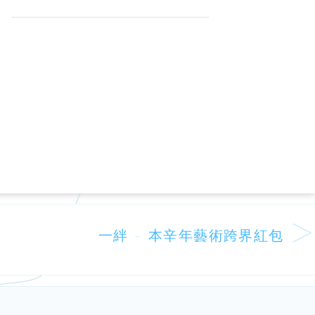
一絆 – 本辛年藝術跨界紅包