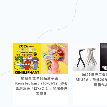
0629世界工
從扭蛋世界到品牌宇宙：
MIURA，跨越2
Kenelephant（J3-063） 帶著
藝術作
原創角色「ぽっこし」登場臺灣
文博會