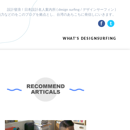
設計發浪！日本設計名人案內所 ( design surfing / デザインサーフィン )
魅力などのをこのブログを拠点とし、台湾のあちこちに発信しにいきます。
WHAT'S DESIGNSURFING