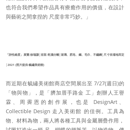
也符合我們希望作品具有療癒作用的價值，在設計
與藝術之間拿捏的 尺度非常巧妙。」
「詩性維度」展覽-徐瑞謙│浴室-乾濕分離│玻璃、肥皂、鐵、毛巾、不鏽鋼│尺寸依場地而定
│2021 (照片提供:毓繡美術館)
而近期在毓繡美術館商店空間展出至 7/27(週日)的
「物與物」，是「臍加厝手路金 工」創辦人王譽
霖、周霽恩的創作展，也是 DesignArt、
Collectible Design 走入美術館 的佳例。工具為
物、材料為物，兩人將各種工具與金屬層疊作用，
試圖打造出一柄 尺、蝴蝶的翅脈等，以物造物，傳