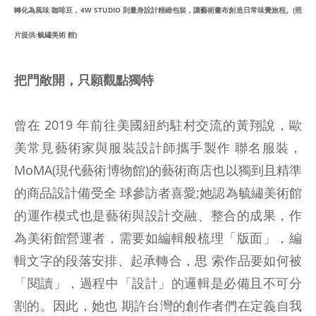
轉化為風味 咖啡豆，4W STUDIO 則量身設計精緻包裝，讓藝術畫布創造日常味覺旅程。(照
片提供:毓繡美術 館)
把門敞開，只願觀點獨特
曾在 2019 年前往美國紐約駐村交流的黃翔說，歐
美常見藝術家與服裝設計師攜手製作 聯名服裝，
MoMA(現代藝術博物館)的藝術商店也以獨到且精準
的商品設計備受全 球參訪者喜愛;她認為毓繡美術館
的運作模式也是藝術與設計交融、整合的成果，作
為美術館營運者，需要如編輯般梳理「版面」，編
輯文字的段落安排、起承轉合，思 索作品要如何被
「閱讀」，過程中「設計」的邏輯是必備且不可分
割的。因此，她也 期許台灣的創作者們在定義自我