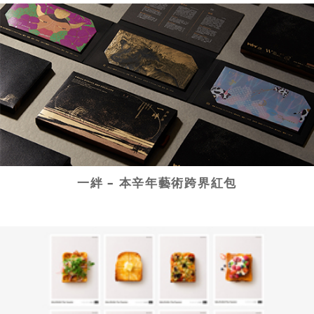
一絆 – 本辛年藝術跨界紅包