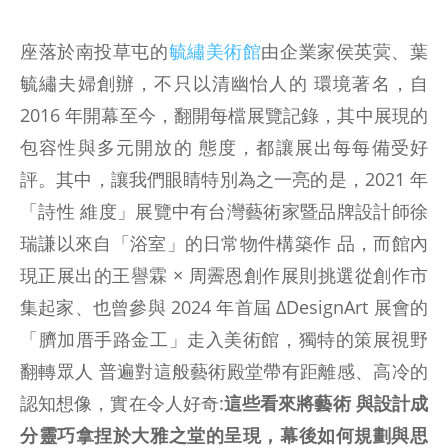
座落於南投草屯的
毓繡美術館
由企業家侯英蓂、葉
毓繡夫婦創辦，不只以清幽怡人的 環境著名，自
2016 年開幕至今，翻開每檔展覽記錄，其中展現的
包容性與多元開放的 態度，都讓展出每每備受好
評。其中，讓我們眼睛特別為之一亮的是，2021 年
「詩性 維度」展覽中有台灣藝術家暨品牌設計師徐
瑞謙以來自「浴室」的日常物件構築作 品，而館內
現正展出的王譽霖 × 周霽恩創作展則挑選從創作市
集起家、也曾參與 2024 年首屆 ΔDesignArt 展會的
「臍加厝手路金工」走入美術館，獨特的策展視野
翻轉眾人 普遍對這般藝術殿堂帶有距離感、高冷的
認知想像，實在令人好奇:
這些看來將藝術 與設計成
分靈巧拿捏於大雅之堂的呈現，幕後如何規劃與思