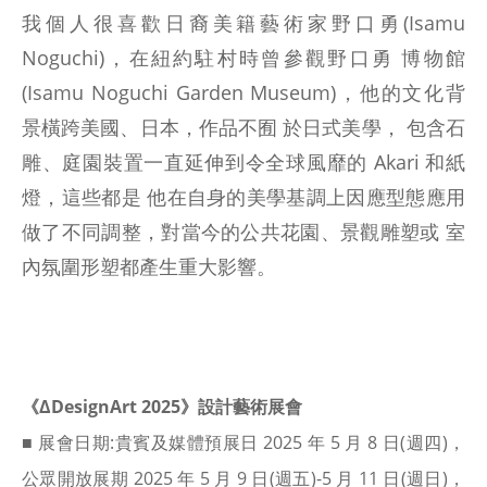
我個人很喜歡日裔美籍藝術家野口勇(Isamu
Noguchi)，在紐約駐村時曾參觀野口勇 博物館
(Isamu Noguchi Garden Museum)，他的文化背
景橫跨美國、日本，作品不囿 於日式美學， 包含石
雕、庭園裝置一直延伸到令全球風靡的 Akari 和紙
燈，這些都是 他在自身的美學基調上因應型態應用
做了不同調整，對當今的公共花園、景觀雕塑或 室
內氛圍形塑都產生重大影響。
《ΔDesignArt 2025》設計藝術展會
■ 展會日期:貴賓及媒體預展日 2025 年 5 月 8 日(週四)，
公眾開放展期 2025 年 5 月 9 日(週五)-5 月 11 日(週日)，