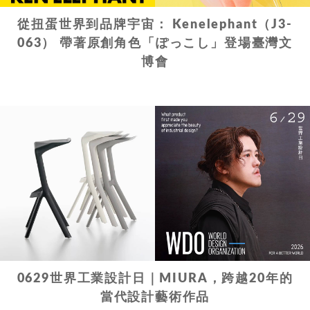
從扭蛋世界到品牌宇宙： Kenelephant（J3-
063） 帶著原創角色「ぽっこし」登場臺灣文
博會
0629世界工業設計日｜MIURA，跨越20年的
當代設計藝術作品