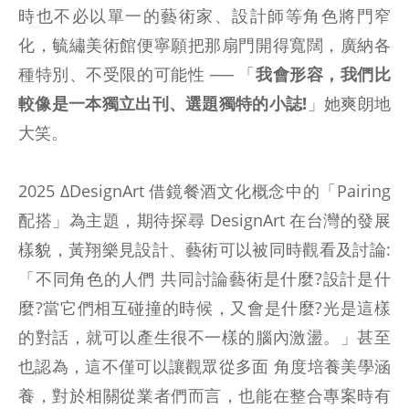
時也不必以單一的藝術家、設計師等角色將門窄
化，毓繡美術館便寧願把那扇門開得寬闊，廣納各
種特別、不受限的可能性 ── 「
我會形容，我們比
較像是一本獨立出刊、選題獨特的小誌!
」她爽朗地
大笑。
2025 ΔDesignArt 借鏡餐酒文化概念中的「Pairing
配搭」為主題，期待探尋 DesignArt 在台灣的發展
樣貌，黃翔樂見設計、藝術可以被同時觀看及討論:
「不同角色的人們 共同討論藝術是什麼?設計是什
麼?當它們相互碰撞的時候，又會是什麼?光是這樣
的對話，就可以產生很不一樣的腦內激盪。」甚至
也認為，這不僅可以讓觀眾從多面 角度培養美學涵
養，對於相關從業者們而言，也能在整合專案時有