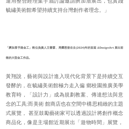
運用整合經理葉宇眉討論邀請臍加厝展出，也實踐
毓繡美術館希望持續支持台灣創作者理念。」
「臍加厝手路金工」兩位負責人王譽霖、周霽恩曾在去(2024)年的首屆 ΔDesignArt 展出前
衛的大型金工作品。
黃翔說，藝術與設計進入現代化背景下是持續交互
發酵的，在毓繡美術館極力走入偏 鄉校園推廣美學
教育時，「設計力」成為規劃教案、傳達想法與意
念的工具;而美術 館商店也在空間中構思精緻的主題
式展覽， 甚至鼓勵藝術家可以透過設計將創作概念
商品化，像是主場館近期展出「遊物時間」展覽，