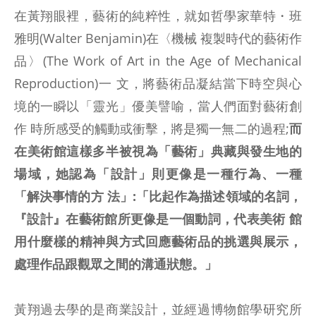
在黃翔眼裡，藝術的純粹性，就如哲學家華特・班
雅明(Walter Benjamin)在〈機械 複製時代的藝術作
品〉(The Work of Art in the Age of Mechanical
Reproduction)一 文，將藝術品凝結當下時空與心
境的一瞬以「靈光」優美譬喻，當人們面對藝術創
作 時所感受的觸動或衝擊，將是獨一無二的過程;
而
在美術館這樣多半被視為「藝術」典藏與發生地的
場域，她認為「設計」則更像是一種行為、一種
「解決事情的方 法」:「比起作為描述領域的名詞，
『設計』在藝術館所更像是一個動詞，代表美術 館
用什麼樣的精神與方式回應藝術品的挑選與展示，
處理作品跟觀眾之間的溝通狀態。」
黃翔過去學的是商業設計，並經過博物館學研究所