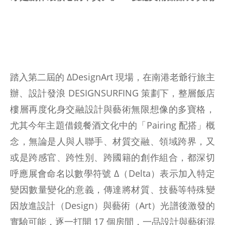
踏入第二屆的 ΔDesignArt 現場，在南港老爺行旅主
辦、設計發浪 DESIGNSURFING 策劃下，整層飯店
樓層再度化身交融設計與藝術無限想像的多寶格，
尤其今年主題借鏡餐酒文化中的「Pairing 配搭」概
念，無論是人與人聯手、材質交融、領域跨界，又
或是跨感官、跨性別、跨國籍的創作組合，都深切
呼應展會命名以數學符號 Δ（Delta）表示加入特定
變因數量變化的意義，傳達將材質、技藝等特殊變
因放進設計（Design）與藝術（Art）光譜後激發的
實驗可能，逐一打開 17 個房間，一品設計與藝術混