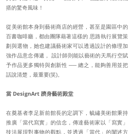
搭的驚奇風味！
從美術館本身到藝術商店的經營，甚至是園區中的
百書咖啡廳，都由團隊藉著這樣的 思路執行展覽策
劃與選物，她也建議藝術家可以透過設計的條理加
強作品意念傳遞， 設計師則能以藝術的天馬行空賦
予作品更多獨特與創新性 ── 總之，能夠善用並把
話說清楚，最重要(笑)。
當 DesignArt 躋身藝術殿堂
在奠基者李足新前館長的定調下，毓繡美術館秉持
推廣「當代寫實」的信念，傳達藝術家以「寫實」
技法展現對事物的觀點，並透過「當代」的闡述方