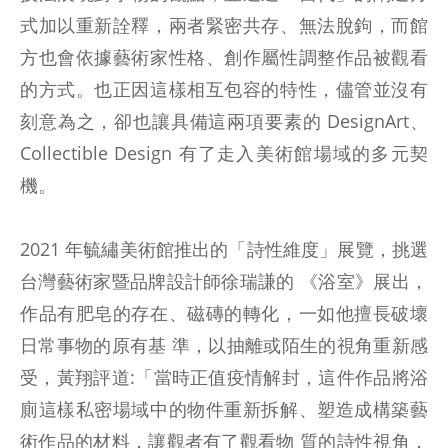
式加以重新詮釋，兩者緊密共存、無法脫鉤，而館
方也會依據藝術家性格、創作屬性調整作品被觀看
的方式。也正因這樣相互包容的特性，儘管並沒有
刻意為之，卻也讓具備這兩項要素的 DesignArt、
Collectible Design 有了走入美術館場域的多元契
機。
2021 年毓繡美術館推出的「詩性維度」展覽，挑選
台灣藝術家暨品牌設計師徐瑞謙的 《浴室》展出，
作品有肥皂的存在、磁磚的轉化，一如他擅長破壞
日常事物的原有基 準，以抽離或陌生的視角重新感
受，黃翔評道:「當時正值疫情解封，這件作品將浴
廁這樣私密場域中的物件重新拆解、塑造成構築藝
術作品的材料，讓觀者有了觀看物 質的詩性視角，