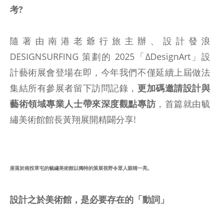
考?
隨著由南港老爺行旅主辦、設計發浪
DESIGNSURFING 策劃的 2025「ΔDesignArt」設
計藝術展會登場在即，今年我們不僅延續上屆做法
集結所有參展者留下訪問記錄，
更加碼邀請設計與
藝術領域專業人士帶來深度觀點專訪
，首篇就由毓
繡美術館館長黃翔展開精闢分享!
座落於南投草屯的毓繡美術館以獨特的策展視野令眾人眼睛一亮。
設計之於美術館，是必要存在的「動詞」