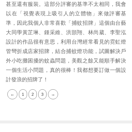
甚至還有服裝。這部分評審的基準不太相同，我會
以在「視覺表現上吸引人的立體物」來做評審基
準，因此我個人非常喜歡「捕蚊招牌」這個由台藝
大同學黃芷琳、鍾采維、洪顗翔、林尚葳、李聖泓
設計的作品很有意思，利用台灣經常看見的霓虹燈
管彎折成店家招牌，結合捕蚊燈功能，試圖解決戶
外小吃攤困擾的蚊蟲問題，美觀之餘又能順手解決
一個生活小問題，真的很棒！我都想要訂做一個設
計發浪的招牌了！
←
1
2
3
→