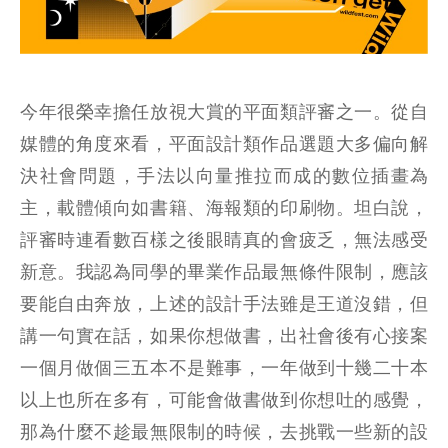
今年很榮幸擔任放視大賞的平面類評審之一。從自
媒體的角度來看，平面設計類作品選題大多偏向解
決社會問題，手法以向量推拉而成的數位插畫為
主，載體傾向如書籍、海報類的印刷物。坦白說，
評審時連看數百樣之後眼睛真的會疲乏，無法感受
新意。我認為同學的畢業作品最無條件限制，應該
要能自由奔放，上述的設計手法雖是王道沒錯，但
講一句實在話，如果你想做書，出社會後有心接案
一個月做個三五本不是難事，一年做到十幾二十本
以上也所在多有，可能會做書做到你想吐的感覺，
那為什麼不趁最無限制的時候，去挑戰一些新的設