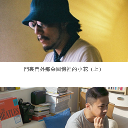
門裏門外那朵回憶裡的小花（上）